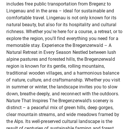
vegetarian/meat or fish options),
Pädagog:innen in den unterschiedlichen
Schulklima bei, in dem sich alle geschätzt und
includes free public transportation from Bregenz to
accommodation in double or single room and
Bildungseinrichtungen und Unterrichtsfächern und
geschützt fühlen.
Lingenau and in the area – ideal for sustainable and
with sauna. Booking and payment for this
verbessert so das gegenseitige Verständnis sowie
comfortable travel. Lingenau is not only known for its
special offer is to be processed directly with
die Zusammenarbeit.
natural beauty, but also for its hospitality and cultural
Pension Bals. https://www.pensionbals.at/
Zusammenarbeit und Kommunikation:
richness. Whether you're here for a course, a retreat, or to
Code: EdEU Course Contact us for further
explore the region, you'll find everything you need for a
Der Kurs fördert die
Teamarbeit
und
respektvolle
details.
Praktisch:
memorable stay. Experience the Bregenzerwald – A
Kommunikation
zwischen Schüler:innen und
Natural Retreat in Every Season Nestled between lush
Lehrer:innen
fächerübergreifend
und verbessert
Entwickeln und präsentieren Sie selbst Spiele und
alpine pastures and forested hills, the Bregenzerwald
so das gegenseitige Verständnis und die
Übungen, die eine positive Gruppendynamik
region is known for its gentle, rolling mountains,
Zusammenarbeit
in verschiedenen
fördern und direkt in Ihrem Bereich anwendbar
traditional wooden villages, and a harmonious balance
Unterrichtsfächern
und Settings.
sind
.
of nature, culture, and craftsmanship. Whether you visit
in summer or winter, the landscape invites you to slow
down, breathe deeply, and reconnect with the outdoors.
Praxisnah:
Nature That Inspires The Bregenzerwald’s scenery is
Methodik und Ziele
distinct – a peaceful mix of green hills, deep gorges,
Entwickeln und präsentieren Sie selbst Spiele und
clear mountain streams, and wide meadows framed by
Übungen, die eine positive Gruppendynamik
Methodik:
the Alps. Its well-preserved cultural landscape is the
fördern und direkt in Ihrem Bereich anwendbar
result of centuries of sustainable farming and forest