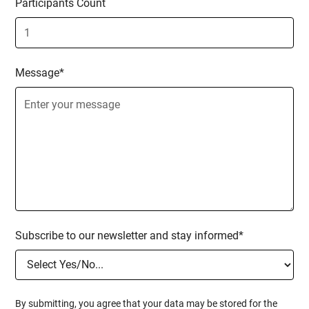
Participants Count
und -lösungen.
Der Kurs „Selbstverteidigung, Gewalt- und
Mobbingprävention für Schüler:innen und
Lehrer:innen“ soll sowohl Lernenden als auch
Message*
Unterrichtenden das Wissen und die Fähigkeiten
vermitteln, die sie benötigen, um eine sichere und
unterstützende Lernumgebung zu schaffen.
Dieses umfassende Programm kombiniert
praktische Selbstverteidigungstechniken,
Strategien zur Gewaltprävention und Grundlagen
von Mobbingprozessen sowohl online als auch
offline. Durch interaktive Lektionen, praktische
Übungen und gemeinschaftliche Aktivitäten
entwickeln die Teilnehmenden das Selbstvertrauen
Subscribe to our newsletter and stay informed*
und die Kompetenz, sich selbst und andere zu
schützen, und fördern so eine Kultur des Respekts
und der Sicherheit innerhalb der
Schulgemeinschaft.
By submitting, you agree that your data may be stored for the