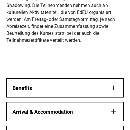
Shadowing. Die Teilnehmenden nehmen auch an
kulturellen Aktivitäten teil, die von EdEU organisiert
werden. Am Freitag- oder Samstagvormittag, je nach
Abreisezeit, findet eine Zusammenfassung sowie
Beurteilung des Kurses statt, bei der auch die
Teilnahmezertifikate verteilt werden.
Benefits
Mehr Sicherheit und Selbstvertrauen:
Sie lernen praktische
Arrival & Accommodation
Selbstverteidigungstechniken, die in realen
Your Stay – Comfortable,
Situationen angewendet werden können, um Ihr