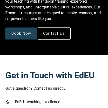
your teaching with hands-on training, expert-led
workshops, and unforgettable cultural experiences. Our
Ziele:
Erasmus+ courses are designed to inspire, connect, and
empower teachers like you.
Entwicklung von Selbstverteidigungsfähigkeiten:
Die Teilnehmenden werden mit grundlegendem
Book Now
Contact Us
Selbstverteidigungswissen ausgestattet, um sich
in verschiedenen Situationen zu schützen.
Förderung der Gewaltprävention:
Vermittlung von Strategien zur Erkennung,
Get in Touch with EdEU
Bewertung und Deeskalation potenzieller
Bedrohungen, um das Risiko von Gewalt in der
Bildungseinrichtung zu minimieren.
Got a question? Contact us directly.
EdEU - teaching excellence
Verständnis der Prozesse von Mobbing,
Antidiskriminierung: