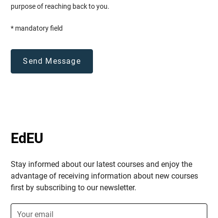
purpose of reaching back to you.
Ein besonderes Augenmerk legen wir auf die
Zusammenarbeit
und den
Austausch
zwischen
* mandatory field
den Kursteilnehmer:innen. Wir bieten weiters
Netzwerkveranstaltungen
und kulturelle
Aktivitäten an, um
bewährte Verfahren
auszutauschen
,
berufliche Beziehungen
aufzubauen
und
Partnerschaften zu bilden
. An
diesen Aktivitäten nehmen nicht nur die
Teilnehmenden dieses speziellen Kurses teil,
sondern auch Personen aus anderen Kursen, die
von unserer Organisation angeboten werden.
EdEU
Das Schulungsprogramm wurde sorgfältig
strukturiert, um den Teilnehmenden die
Stay informed about our latest courses and enjoy the
Möglichkeit zu geben,
Wissen zu vermitteln
,
advantage of receiving information about new courses
grundlegende
Fähigkeiten zu entwickeln
und
first by subscribing to our newsletter.
Vorschläge zu erstellen und zu verwalten, die im
Berufs/-alltag erfolgreich eingesetzt werden