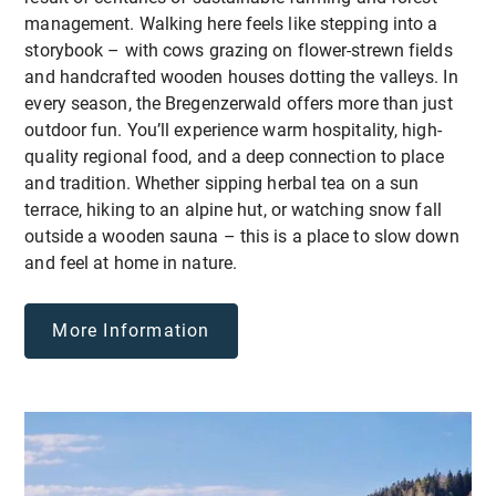
sind
.
Interaktive Workshops:
management. Walking here feels like stepping into a
Anregende Sitzungen mit Diskussionen,
storybook – with cows grazing on flower-strewn fields
Rollenspielen, Spielen und Gruppenaktivitäten, um
and handcrafted wooden houses dotting the valleys. In
aktives Lernen und Beteiligung zu fördern.
every season, the Bregenzerwald offers more than just
outdoor fun. You’ll experience warm hospitality, high-
quality regional food, and a deep connection to place
Praktische Schulung:
and tradition. Whether sipping herbal tea on a sun
Praktische Selbstverteidigungsübungen und
terrace, hiking to an alpine hut, or watching snow fall
Simulationen zum Üben praktischer Techniken in
outside a wooden sauna – this is a place to slow down
einer kontrollierten und sicheren Umgebung.
and feel at home in nature.
Fallstudien und Szenarien:
More Information
Analyse realer Situationen, um die Dynamik von
Gewalt und Mobbing zu verstehen und erlernte
Strategien im Kontext anzuwenden.
Gemeinschaftsprojekte: