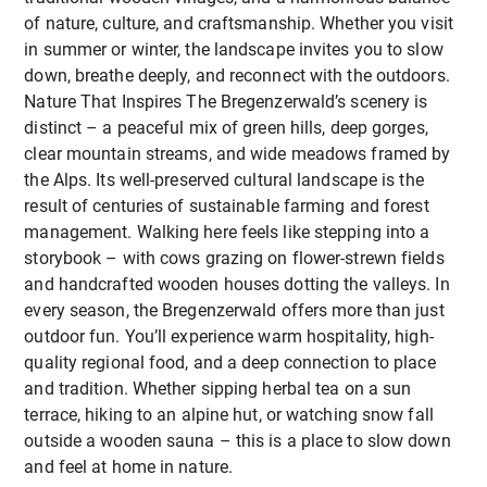
Alle Outdoor-Aktivitäten werden an
Genießen Sie einen komfortablen Aufenthalt zu
Erasmus+ Gemeinschaft
of nature, culture, and craftsmanship. Whether you visit
unterschiedliche Fitnesslevel angepasst, sodass
exklusiven Konditionen
, während Sie Ihre Zeit in
Unterstützung der Entwicklung inklusiver und
in summer or winter, the landscape invites you to slow
jede:r
vollständig und komfortabel
teilnehmen
der wunderschönen Region
Vorarlberg
optimal
anpassungsfähiger Lehrmethoden
, die auf
down, breathe deeply, and reconnect with the outdoors.
kann.
nutzen!
unterschiedliche Lernbedürfnisse und
Nature That Inspires The Bregenzerwald’s scenery is
körperliche Fähigkeiten eingehen
distinct – a peaceful mix of green hills, deep gorges,
Erasmus+ Förderung
clear mountain streams, and wide meadows framed by
Am Ende des Kurses haben die Teilnehmenden
the Alps. Its well-preserved cultural landscape is the
Der Kurs ist vollständig
förderfähig über
sowohl ihr
berufliches Werkzeugset
als auch ihre
result of centuries of sustainable farming and forest
Erasmus+
, was ihn zu einer
einfach zugänglichen
persönlichen Ideen
erweitert. Sie kehren inspiriert
management. Walking here feels like stepping into a
und kosteneffizienten Option
für berufliche
und ausgestattet zurück, um eine spannende, auf
storybook – with cows grazing on flower-strewn fields
Weiterbildung im Ausland macht.
Nachhaltigkeit ausgerichtete Bildung umzusetzen.
and handcrafted wooden houses dotting the valleys. In
every season, the Bregenzerwald offers more than just
outdoor fun. You’ll experience warm hospitality, high-
quality regional food, and a deep connection to place
and tradition. Whether sipping herbal tea on a sun
terrace, hiking to an alpine hut, or watching snow fall
outside a wooden sauna – this is a place to slow down
and feel at home in nature.