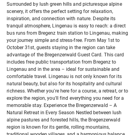
Surrounded by lush green hills and picturesque alpine
Vorarlberg
Digitale Kompetenz
Ziele
scenery, it offers the perfect setting for relaxation,
🚡
Freier Zugang zu vielen Bergbahnen
in der
inspiration, and connection with nature. Despite its
Region
Durch die Erstellung von
Videos
,
Fotos
und
Stärkung des Wissens
von Lehrkräften über
tranquil atmosphere, Lingenau is easy to reach: a direct
🏊
Kostenloser Eintritt in öffentliche Freibäder
Berichten
stärken die Teilnehmenden ihre
Umweltfragen und nachhaltige Praktiken
bus runs from Bregenz train station to Lingenau, making
Exklusive Preise für unsere
digitalen Fähigkeiten
, lernen kreative Wege zur
your journey simple and stress-free. From May 1st to
Förderung von Outdoor-Lernen
und
Vermittlung von Bildungsinhalten kennen und
Teilnehmenden
October 31st, guests staying in the region can take
naturbasierter Bildung als Werkzeuge für
erkunden den Einsatz von Medien für
Wir bieten
Sonderpreise
für unsere
advantage of the Bregenzerwald Guest Card. This card
Schülerengagement und Wohlbefinden
Kommunikation und Reflexion.
Teilnehmenden in allen Partnerunterkünften, das
includes free public transportation from Bregenz to
Erkundung der Zusammenhänge
von
ganze Jahr über:
Lingenau and in the area – ideal for sustainable and
Europäischer Austausch & Networking
Gesundheit, Ernährung und
comfortable travel. Lingenau is not only known for its
Umweltbewusstsein
Hotel Adler
Lingenau
: Unterkunft mit
Lehrkräfte aus ganz Europa kommen zusammen,
natural beauty, but also for its hospitality and cultural
Bereitstellung praktischer, direkt einsetzbarer
Frühstück und/oder Halbpension
um
Ideen
,
Erfahrungen
und
kulturelle
richness. Whether you're here for a course, a retreat, or to
Aktivitäten
für verschiedene Schulfächer
Pension Bals
in Hittisau
: Unterkunft mit
Perspektiven
auszutauschen. Dies schafft
explore the region, you'll find everything you need for a
Verbesserung der digitalen Kompetenzen
Halbpension
langfristige Verbindungen
und fördert die
memorable stay. Experience the Bregenzerwald – A
durch kreative Medienarbeit und Content-
Zusammenarbeit über den Kurs hinaus.
Natural Retreat in Every Season Nestled between lush
Harald's Ferienhaus
in Langenegg
:
Sharing
alpine pastures and forested hills, the Bregenzerwald
Wunderschönes Selbstversorger-Ferienhaus für
Förderung des interkulturellen Austauschs
Inklusiv & Zugänglich
region is known for its gentle, rolling mountains,
2-3 Personen
und des beruflichen Netzwerks innerhalb der
traditional wooden villages, and a harmonious balance