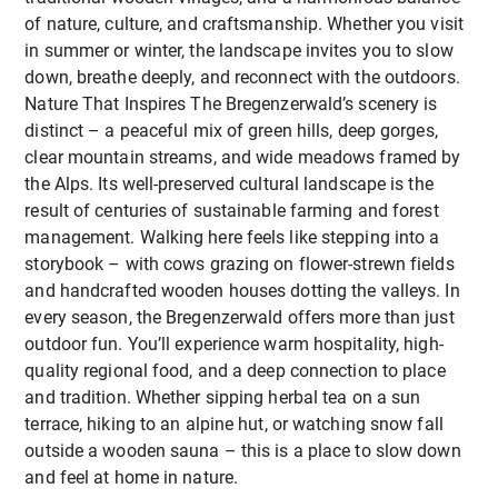
Alle Outdoor-Aktivitäten werden an
Genießen Sie einen komfortablen Aufenthalt zu
Erasmus+ Gemeinschaft
of nature, culture, and craftsmanship. Whether you visit
unterschiedliche Fitnesslevel angepasst, sodass
exklusiven Konditionen
, während Sie Ihre Zeit in
Unterstützung der Entwicklung inklusiver und
in summer or winter, the landscape invites you to slow
jede:r
vollständig und komfortabel
teilnehmen
der wunderschönen Region
Vorarlberg
optimal
anpassungsfähiger Lehrmethoden
, die auf
down, breathe deeply, and reconnect with the outdoors.
kann.
nutzen!
unterschiedliche Lernbedürfnisse und
Nature That Inspires The Bregenzerwald’s scenery is
körperliche Fähigkeiten eingehen
distinct – a peaceful mix of green hills, deep gorges,
Erasmus+ Förderung
clear mountain streams, and wide meadows framed by
Am Ende des Kurses haben die Teilnehmenden
the Alps. Its well-preserved cultural landscape is the
Der Kurs ist vollständig
förderfähig über
sowohl ihr
berufliches Werkzeugset
als auch ihre
result of centuries of sustainable farming and forest
Erasmus+
, was ihn zu einer
einfach zugänglichen
persönlichen Ideen
erweitert. Sie kehren inspiriert
management. Walking here feels like stepping into a
und kosteneffizienten Option
für berufliche
und ausgestattet zurück, um eine spannende, auf
storybook – with cows grazing on flower-strewn fields
Weiterbildung im Ausland macht.
Nachhaltigkeit ausgerichtete Bildung umzusetzen.
and handcrafted wooden houses dotting the valleys. In
every season, the Bregenzerwald offers more than just
outdoor fun. You’ll experience warm hospitality, high-
quality regional food, and a deep connection to place
and tradition. Whether sipping herbal tea on a sun
terrace, hiking to an alpine hut, or watching snow fall
outside a wooden sauna – this is a place to slow down
and feel at home in nature.