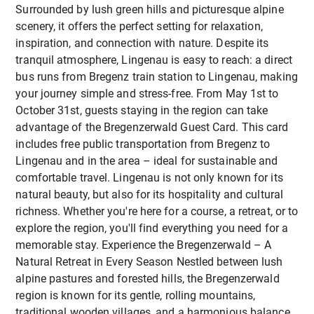
and/or half board - Pension Bals in Hittisau:
Surrounded by lush green hills and picturesque alpine
Vorarlberg
Accommodation with half board - Harald's
Digitale Kompetenz
Ziele
scenery, it offers the perfect setting for relaxation,
🚡
Freier Zugang zu vielen Bergbahnen
in der
Ferienhaus in Langenegg: Beautyful self-
inspiration, and connection with nature. Despite its
Region
Durch die Erstellung von
Videos
,
Fotos
und
catering holiday house for 2-3 people Enjoy a
Stärkung des Wissens
von Lehrkräften über
tranquil atmosphere, Lingenau is easy to reach: a direct
🏊
Kostenloser Eintritt in öffentliche Freibäder
Berichten
stärken die Teilnehmenden ihre
comfortable stay at exclusive rates while
Umweltfragen und nachhaltige Praktiken
bus runs from Bregenz train station to Lingenau, making
Exklusive Preise für unsere
digitalen Fähigkeiten
, lernen kreative Wege zur
making the most of your time in the beautiful
your journey simple and stress-free. From May 1st to
Förderung von Outdoor-Lernen
und
Vermittlung von Bildungsinhalten kennen und
Vorarlberg region! Contact us for details and
Teilnehmenden
October 31st, guests staying in the region can take
naturbasierter Bildung als Werkzeuge für
erkunden den Einsatz von Medien für
information
Wir bieten
Sonderpreise
für unsere
advantage of the Bregenzerwald Guest Card. This card
Schülerengagement und Wohlbefinden
Kommunikation und Reflexion.
Teilnehmenden in allen Partnerunterkünften, das
includes free public transportation from Bregenz to
Erkundung der Zusammenhänge
von
ganze Jahr über:
Lingenau and in the area – ideal for sustainable and
Europäischer Austausch & Networking
Gesundheit, Ernährung und
comfortable travel. Lingenau is not only known for its
Umweltbewusstsein
Hotel Adler
Lingenau
: Unterkunft mit
Lehrkräfte aus ganz Europa kommen zusammen,
natural beauty, but also for its hospitality and cultural
Bereitstellung praktischer, direkt einsetzbarer
Frühstück und/oder Halbpension
um
Ideen
,
Erfahrungen
und
kulturelle
richness. Whether you're here for a course, a retreat, or to
Aktivitäten
für verschiedene Schulfächer
Pension Bals
in Hittisau
: Unterkunft mit
Perspektiven
auszutauschen. Dies schafft
explore the region, you'll find everything you need for a
Verbesserung der digitalen Kompetenzen
Halbpension
langfristige Verbindungen
und fördert die
memorable stay. Experience the Bregenzerwald – A
durch kreative Medienarbeit und Content-
Zusammenarbeit über den Kurs hinaus.
Natural Retreat in Every Season Nestled between lush
Harald's Ferienhaus
in Langenegg
:
Sharing
alpine pastures and forested hills, the Bregenzerwald
Wunderschönes Selbstversorger-Ferienhaus für
Förderung des interkulturellen Austauschs
Inklusiv & Zugänglich
region is known for its gentle, rolling mountains,
2-3 Personen
und des beruflichen Netzwerks innerhalb der
traditional wooden villages, and a harmonious balance