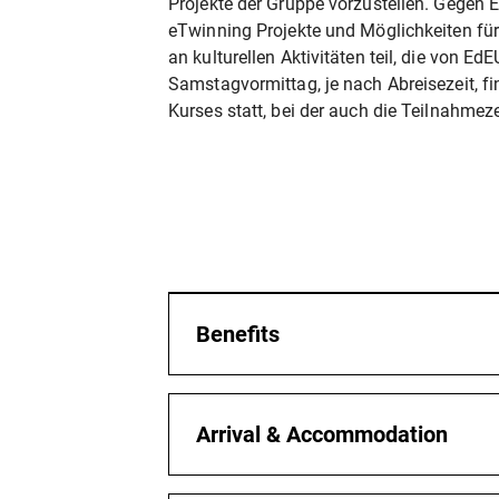
Projekte der Gruppe vorzustellen. Gegen
eTwinning Projekte und Möglichkeiten f
an kulturellen Aktivitäten teil, die von Ed
Samstagvormittag, je nach Abreisezeit, 
Kurses statt, bei der auch die Teilnahmezer
Benefits
Mehr Sicherheit und Selbstvertrauen
Sie lernen praktische Selbstverteidigu
Arrival & Accommodation
angewendet werden können, um Ihr Sel
stärken und Diskriminierung zu verhin
Practical Information