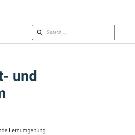
t- und
m
tzende Lernumgebung