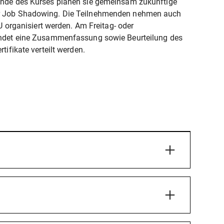
 Ende des Kurses planen sie gemeinsam zukünftige
ür Job Shadowing. Die Teilnehmenden nehmen auch
EU organisiert werden. Am Freitag- oder
findet eine Zusammenfassung sowie Beurteilung des
tifikate verteilt werden.
:
ngstechniken, die in realen Situationen
bstvertrauen und Ihr Sicherheitsgefühl zu
dern.