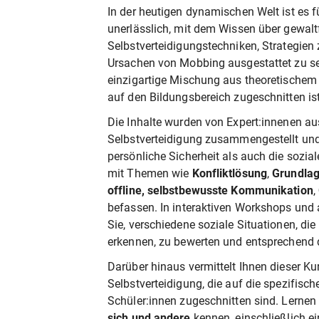
In der heutigen dynamischen Welt ist es
unerlässlich, mit dem Wissen über gewalt
Selbstverteidigungstechniken, Strategien 
Ursachen von Mobbing ausgestattet zu se
einzigartige Mischung aus theoretischem 
auf den Bildungsbereich zugeschnitten ist
Die Inhalte wurden von Expert:innenen au
Selbstverteidigung zusammengestellt und 
persönliche Sicherheit als auch die sozia
mit Themen wie
Konfliktlösung
,
Grundlag
offline, selbstbewusste Kommunikation
,
befassen. In interaktiven Workshops und
Sie, verschiedene soziale Situationen, di
erkennen, zu bewerten und entsprechend d
Darüber hinaus vermittelt Ihnen dieser K
Selbstverteidigung, die auf die spezifisc
Schüler:innen zugeschnitten sind. Lernen
sich und andere
kennen, einschließlich ei