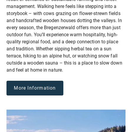
sind
.
Interaktive Workshops:
management. Walking here feels like stepping into a
Anregende Sitzungen mit Diskussionen,
storybook – with cows grazing on flower-strewn fields
Rollenspielen, Spielen und Gruppenaktivitäten, um
and handcrafted wooden houses dotting the valleys. In
aktives Lernen und Beteiligung zu fördern.
every season, the Bregenzerwald offers more than just
outdoor fun. You’ll experience warm hospitality, high-
quality regional food, and a deep connection to place
Praktische Schulung:
and tradition. Whether sipping herbal tea on a sun
Praktische Selbstverteidigungsübungen und
terrace, hiking to an alpine hut, or watching snow fall
Simulationen zum Üben praktischer Techniken in
outside a wooden sauna – this is a place to slow down
einer kontrollierten und sicheren Umgebung.
and feel at home in nature.
Fallstudien und Szenarien:
More Information
Analyse realer Situationen, um die Dynamik von
Gewalt und Mobbing zu verstehen und erlernte
Strategien im Kontext anzuwenden.
Gemeinschaftsprojekte: