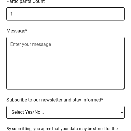
Participants Count
und -lösungen.
Der Kurs „Selbstverteidigung, Gewalt- und
Mobbingprävention für Schüler:innen und
Lehrer:innen“ soll sowohl Lernenden als auch
Message*
Unterrichtenden das Wissen und die Fähigkeiten
vermitteln, die sie benötigen, um eine sichere und
unterstützende Lernumgebung zu schaffen.
Dieses umfassende Programm kombiniert
praktische Selbstverteidigungstechniken,
Strategien zur Gewaltprävention und Grundlagen
von Mobbingprozessen sowohl online als auch
offline. Durch interaktive Lektionen, praktische
Übungen und gemeinschaftliche Aktivitäten
entwickeln die Teilnehmenden das Selbstvertrauen
Subscribe to our newsletter and stay informed*
und die Kompetenz, sich selbst und andere zu
schützen, und fördern so eine Kultur des Respekts
und der Sicherheit innerhalb der
Schulgemeinschaft.
By submitting, you agree that your data may be stored for the