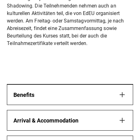
Shadowing. Die Teilnehmenden nehmen auch an
kulturellen Aktivitäten teil, die von EdEU organisiert
werden. Am Freitag- oder Samstagvormittag, je nach
Abreisezeit, findet eine Zusammenfassung sowie
Beurteilung des Kurses statt, bei der auch die
Teilnahmezertifikate verteilt werden.
Benefits
Mehr Sicherheit und Selbstvertrauen:
Sie lernen praktische
Arrival & Accommodation
Selbstverteidigungstechniken, die in realen
Your Stay – Comfortable,
Situationen angewendet werden können, um Ihr