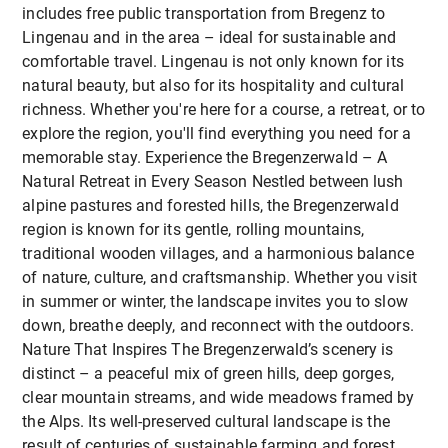
Pädagog:innen in den unterschiedlichen
Schulklima bei, in dem sich alle geschätzt und
includes free public transportation from Bregenz to
Bildungseinrichtungen und Unterrichtsfächern und
geschützt fühlen.
Lingenau and in the area – ideal for sustainable and
verbessert so das gegenseitige Verständnis sowie
comfortable travel. Lingenau is not only known for its
die Zusammenarbeit.
natural beauty, but also for its hospitality and cultural
Zusammenarbeit und Kommunikation:
richness. Whether you're here for a course, a retreat, or to
explore the region, you'll find everything you need for a
Der Kurs fördert die
Teamarbeit
und
respektvolle
Praktisch:
memorable stay. Experience the Bregenzerwald – A
Kommunikation
zwischen Schüler:innen und
Natural Retreat in Every Season Nestled between lush
Lehrer:innen
fächerübergreifend
und verbessert
Entwickeln und präsentieren Sie selbst Spiele und
alpine pastures and forested hills, the Bregenzerwald
so das gegenseitige Verständnis und die
Übungen, die eine positive Gruppendynamik
region is known for its gentle, rolling mountains,
Zusammenarbeit
in verschiedenen
fördern und direkt in Ihrem Bereich anwendbar
traditional wooden villages, and a harmonious balance
Unterrichtsfächern
und Settings.
sind
.
of nature, culture, and craftsmanship. Whether you visit
in summer or winter, the landscape invites you to slow
down, breathe deeply, and reconnect with the outdoors.
Praxisnah:
Nature That Inspires The Bregenzerwald’s scenery is
Methodik und Ziele
distinct – a peaceful mix of green hills, deep gorges,
Entwickeln und präsentieren Sie selbst Spiele und
clear mountain streams, and wide meadows framed by
Übungen, die eine positive Gruppendynamik
Methodik:
the Alps. Its well-preserved cultural landscape is the
fördern und direkt in Ihrem Bereich anwendbar
result of centuries of sustainable farming and forest