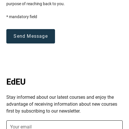
purpose of reaching back to you.
Ein besonderes Augenmerk legen wir auf die
Zusammenarbeit
und den
Austausch
zwischen
* mandatory field
den Kursteilnehmer:innen. Wir bieten weiters
Netzwerkveranstaltungen
und kulturelle
Aktivitäten an, um
bewährte Verfahren
auszutauschen
,
berufliche Beziehungen
aufzubauen
und
Partnerschaften zu bilden
. An
diesen Aktivitäten nehmen nicht nur die
Teilnehmenden dieses speziellen Kurses teil,
sondern auch Personen aus anderen Kursen, die
von unserer Organisation angeboten werden.
EdEU
Das Schulungsprogramm wurde sorgfältig
strukturiert, um den Teilnehmenden die
Stay informed about our latest courses and enjoy the
Möglichkeit zu geben,
Wissen zu vermitteln
,
advantage of receiving information about new courses
grundlegende
Fähigkeiten zu entwickeln
und
first by subscribing to our newsletter.
Vorschläge zu erstellen und zu verwalten, die im
Berufs/-alltag erfolgreich eingesetzt werden