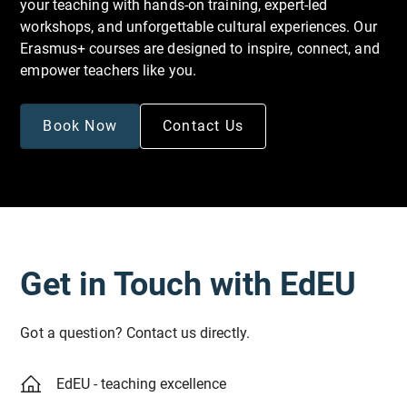
your teaching with hands-on training, expert-led
workshops, and unforgettable cultural experiences. Our
Ziele:
Erasmus+ courses are designed to inspire, connect, and
empower teachers like you.
Entwicklung von Selbstverteidigungsfähigkeiten:
Die Teilnehmenden werden mit grundlegendem
Book Now
Contact Us
Selbstverteidigungswissen ausgestattet, um sich
in verschiedenen Situationen zu schützen.
Förderung der Gewaltprävention:
Vermittlung von Strategien zur Erkennung,
Get in Touch with EdEU
Bewertung und Deeskalation potenzieller
Bedrohungen, um das Risiko von Gewalt in der
Bildungseinrichtung zu minimieren.
Got a question? Contact us directly.
EdEU - teaching excellence
Verständnis der Prozesse von Mobbing,
Antidiskriminierung: