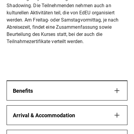
Shadowing. Die Teilnehmenden nehmen auch an
kulturellen Aktivitäten teil, die von EdEU organisiert
werden. Am Freitag- oder Samstagvormittag, je nach
Abreisezeit, findet eine Zusammenfassung sowie
Beurteilung des Kurses statt, bei der auch die
Teilnahmezertifikate verteilt werden.
Benefits
Mehr Sicherheit und Selbstvertrauen:
Sie lernen praktische
Arrival & Accommodation
Selbstverteidigungstechniken, die in realen
Practical Information
Situationen angewendet werden können, um Ihr