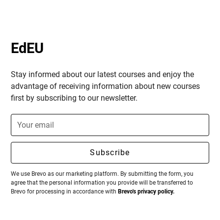
und -lösungen.
Der Kurs „Selbstverteidigung, Gewalt- und
Mobbingprävention für Schüler:innen und
EdEU
Lehrer:innen“ soll sowohl Lernenden als auch
Unterrichtenden das Wissen und die Fähigkeiten
vermitteln, die sie benötigen, um eine sichere und
Stay informed about our latest courses and enjoy the
unterstützende Lernumgebung zu schaffen.
advantage of receiving information about new courses
Dieses umfassende Programm kombiniert
first by subscribing to our newsletter.
praktische Selbstverteidigungstechniken,
Strategien zur Gewaltprävention und Grundlagen
von Mobbingprozessen sowohl online als auch
offline. Durch interaktive Lektionen, praktische
Übungen und gemeinschaftliche Aktivitäten
entwickeln die Teilnehmenden das Selbstvertrauen
We use Brevo as our marketing platform. By submitting the form, you
und die Kompetenz, sich selbst und andere zu
agree that the personal information you provide will be transferred to
schützen, und fördern so eine Kultur des Respekts
Brevo for processing in accordance with
Brevo's privacy policy.
und der Sicherheit innerhalb der
Schulgemeinschaft.