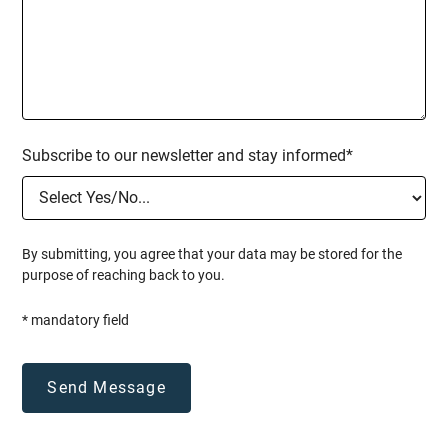
Verständnis der Grundlagen von
Mobbingprozessen und Umsetzung von Inhalten
zur Stärkung der Klassengemeinschaft, um
Diskriminierung zu verhindern.
Subscribe to our newsletter and stay informed*
Förderung einer sicheren Lernumgebung:
Schaffung einer Schulkultur, in der Sicherheit,
Respekt, Diversität und Inklusion im Vordergrund
By submitting, you agree that your data may be stored for the
stehen und eine unterstützende Atmosphäre für
purpose of reaching back to you.
alle gewährleistet ist.
* mandatory field
Förderung proaktiver Kommunikation:
Stärkung der Kommunikationskanäle zwischen
Schüler:innen und Lehrer:innen, Förderung
proaktiver Diskussionen über Sicherheitsbedenken