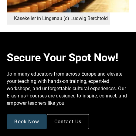
sind
.
Interaktive Workshops:
Anregende Sitzungen mit Diskussionen,
Käsekeller in Lingenau (c) Ludwig Berchtold
Rollenspielen, Spielen und Gruppenaktivitäten, um
aktives Lernen und Beteiligung zu fördern.
Praktische Schulung:
Secure Your Spot Now!
Praktische Selbstverteidigungsübungen und
Simulationen zum Üben praktischer Techniken in
einer kontrollierten und sicheren Umgebung.
Join many educators from across Europe and elevate
your teaching with hands-on training, expert-led
workshops, and unforgettable cultural experiences. Our
Fallstudien und Szenarien:
Erasmus+ courses are designed to inspire, connect, and
Analyse realer Situationen, um die Dynamik von
empower teachers like you.
Gewalt und Mobbing zu verstehen und erlernte
Strategien im Kontext anzuwenden.
Book Now
Contact Us
Gemeinschaftsprojekte: