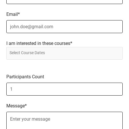
Email*
Ziele:
Entwicklung von Selbstverteidigungsfähigkeiten:
Die Teilnehmenden werden mit grundlegendem
I am interested in these courses*
Selbstverteidigungswissen ausgestattet, um sich
in verschiedenen Situationen zu schützen.
Förderung der Gewaltprävention:
Participants Count
Vermittlung von Strategien zur Erkennung,
Bewertung und Deeskalation potenzieller
Bedrohungen, um das Risiko von Gewalt in der
Bildungseinrichtung zu minimieren.
Message*
Verständnis der Prozesse von Mobbing,
Antidiskriminierung: